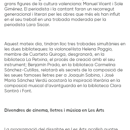
grans figures de la cultura valenciana: Manuel Vicent i Sole
Giménez. El periodista i la cantant faran un recorregut
generacional i literari per les obres que més els han influït
en el seu treball en una trobada moderada per la
periodista Lara Siscar.
Aquest mateix dia, tindran lloc tres trobades simultànies en
les dues biblioteques: la violoncel·lista Helena Poggio,
membre de Cuarteto Quiroga, desgranarà, en la
biblioteca La Petxina, el procés de creació amb el seu
instrument; Benjamín Prado, en la biblioteca Carmelina
Sánchez-Cutillas, relatarà els secrets de la composició de
les seues famoses lletres per a Joaquín Sabina, i José
María Sánchez Verdú acostarà la inspiració literària en la
composició musical d’avantguarda en la biblioteca Clara
Santiró i Font.
Divendres de cinema, lletres i música en Les Arts
La programació del dissabte en Les Arts acollirà quatre