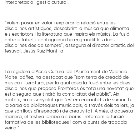
interpretació i gestió cultural.
“Volem posar en valor i explorar la relació entre les
disciplines artístiques, descobrint la música que alimenta
els escriptors i la literatura que inspira els músics. La fusió
entre alfabet i pentagrama ha engrandit les dues
disciplines des de sempre”, assegura el director artístic del
festival, Jesús Ruiz Mantilla.
La regidora d’Acció Cultural de l’Ajuntament de València,
Maite Ibáñez, ha destacat que “som terra de creació de
música i literatura, per la qual cosa la fusió entre les dues
disciplines que proposa Fronteras és tota una novetat que
estic segura que tindrà la complicitat del públic”. Així
mateix, ha assenyalat que “estem encantats de sumar-hi
la xarxa de biblioteques municipals, a través dels tallers, ja
que són llocs d’inspiració i de creativitat. A més, d’aquesta
manera, el festival arriba als barris i reforcem la funció
formativa de les biblioteques i com a punts de trobada
veïnal”.