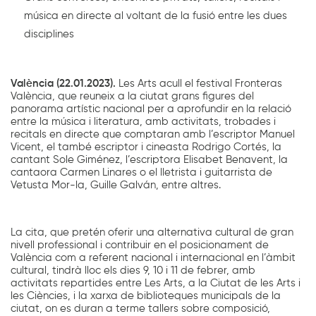
música en directe al voltant de la fusió entre les dues
disciplines
València (22.01.2023).
Les Arts acull el festival Fronteras
València, que reuneix a la ciutat grans figures del
panorama artístic nacional per a aprofundir en la relació
entre la música i literatura, amb activitats, trobades i
recitals en directe que comptaran amb l’escriptor Manuel
Vicent, el també escriptor i cineasta Rodrigo Cortés, la
cantant Sole Giménez, l’escriptora Elisabet Benavent, la
cantaora Carmen Linares o el lletrista i guitarrista de
Vetusta Mor-la, Guille Galván, entre altres.
La cita, que pretén oferir una alternativa cultural de gran
nivell professional i contribuir en el posicionament de
València com a referent nacional i internacional en l’àmbit
cultural, tindrà lloc els dies 9, 10 i 11 de febrer, amb
activitats repartides entre Les Arts, a la Ciutat de les Arts i
les Ciències, i la xarxa de biblioteques municipals de la
ciutat, on es duran a terme tallers sobre composició,