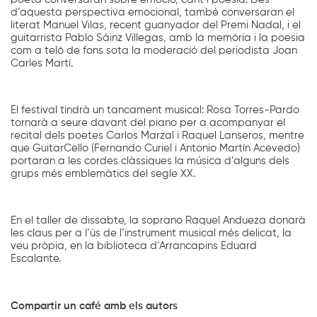
d’aquesta perspectiva emocional, també conversaran el
literat Manuel Vilas, recent guanyador del Premi Nadal, i el
guitarrista Pablo Sáinz Villegas, amb la memòria i la poesia
com a teló de fons sota la moderació del periodista Joan
Carles Martí.
El festival tindrà un tancament musical: Rosa Torres-Pardo
tornarà a seure davant del piano per a acompanyar el
recital dels poetes Carlos Marzal i Raquel Lanseros, mentre
que GuitarCello (Fernando Curiel i Antonio Martín Acevedo)
portaran a les cordes clàssiques la música d’alguns dels
grups més emblemàtics del segle XX.
En el taller de dissabte, la soprano Raquel Andueza donarà
les claus per a l’ús de l’instrument musical més delicat, la
veu pròpia, en la biblioteca d’Arrancapins Eduard
Escalante.
Compartir un café amb els autors