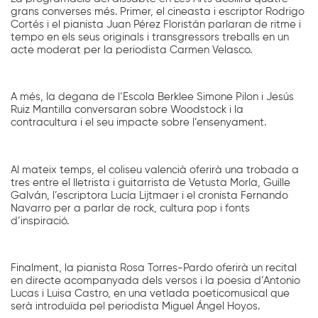
grans converses més. Primer, el cineasta i escriptor Rodrigo
Cortés i el pianista Juan Pérez Floristán parlaran de ritme i
tempo en els seus originals i transgressors treballs en un
acte moderat per la periodista Carmen Velasco.
A més, la degana de l’Escola Berklee Simone Pilon i Jesús
Ruiz Mantilla conversaran sobre Woodstock i la
contracultura i el seu impacte sobre l’ensenyament.
Al mateix temps, el coliseu valencià oferirà una trobada a
tres entre el lletrista i guitarrista de Vetusta Morla, Guille
Galván, l’escriptora Lucía Lijtmaer i el cronista Fernando
Navarro per a parlar de rock, cultura pop i fonts
d’inspiració.
Finalment, la pianista Rosa Torres-Pardo oferirà un recital
en directe acompanyada dels versos i la poesia d’Antonio
Lucas i Luisa Castro, en una vetlada poeticomusical que
serà introduïda pel periodista Miguel Ángel Hoyos.