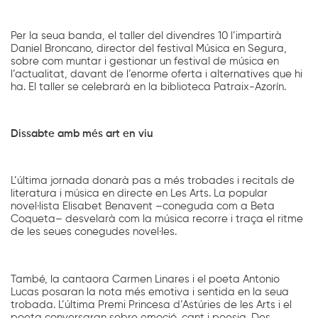
Per la seua banda, el taller del divendres 10 l’impartirà
Daniel Broncano, director del festival Música en Segura,
sobre com muntar i gestionar un festival de música en
l’actualitat, davant de l’enorme oferta i alternatives que hi
ha. El taller se celebrarà en la biblioteca Patraix-Azorín.
Dissabte amb més art en viu
L’última jornada donarà pas a més trobades i recitals de
literatura i música en directe en Les Arts. La popular
novel·lista Elisabet Benavent –coneguda com a Beta
Coqueta– desvelarà com la música recorre i traça el ritme
de les seues conegudes novel·les.
També, la cantaora Carmen Linares i el poeta Antonio
Lucas posaran la nota més emotiva i sentida en la seua
trobada. L’última Premi Princesa d’Astúries de les Arts i el
poeta conversaran sobre emoció, cant i poesia. Des