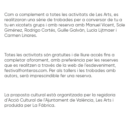
Com a complement a totes les activitats de Les Arts, es
realitzaran una sèrie de trobades per a conversar de tu a
tu en xicotets grups i amb reserva amb Manuel Vicent, Sole
Giménez, Rodrigo Cortés, Guille Galván, Lucía Lijtmaer i
Carmen Linares.
Totes les activitats són gratuïtes i de lliure accés fins a
completar aforament, amb preferència per les reserves
que es realitzen a través de la web de l’esdeveniment,
festivalfronteras.com. Per als tallers i les trobades amb
autors, serà imprescindible fer una reserva.
La proposta cultural està organitzada per la regidoria
d’Acció Cultural de l’Ajuntament de València, Les Arts i
produïda per La Fábrica.