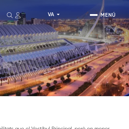
VA
MENÚ
Cerca
ilitats que el Vestíbul Principal, però en menor