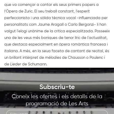
que va començar a cantar els seus primers papers a
l'Òpera de Zuric. El seu treball constant, l'esperit
perfeccionista i una sòlida tècnica vocal -influenciada per
personalitats com Jaume Aragall o Carlo Bergonzi- li han
valgut l'elogi unànime de la crítica especialitzada. Posseeix
una de les veus més boniques de tenor líric de l'actualitat,
que destaca especialment en òpera romàntica francesa i
italiana. A més, en la seua faceta de cantant de recital, és
un brillant intèrpret de
mélodies
de Chausson o Poulenc i
de
Lieder
de Schumann.
Subscriu-te
Coneix les ofertes i els detalls de la
programació de Les Arts