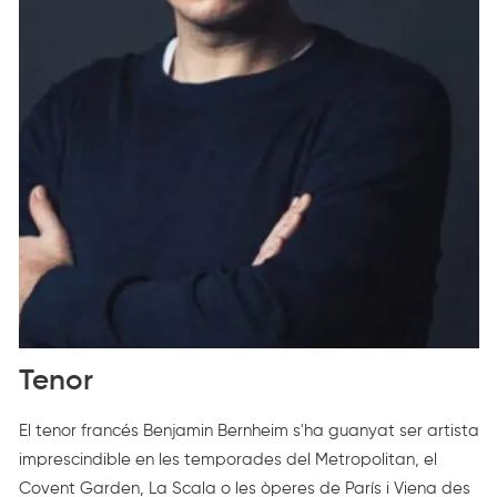
Tenor
Diapositiva 1 de 1
El tenor francés Benjamin Bernheim s'ha guanyat ser artista
imprescindible en les temporades del Metropolitan, el
Covent Garden, La Scala o les òperes de París i Viena des