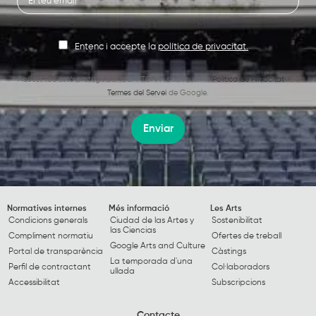
Entenc i accepte la
política de privacitat.
Aquest lloc està protegit per reCAPTCHA i s’apliquen la
Política de Privacitat
i els
Termes del Servei
de Google.
Enviar
Normatives internes
Més informació
Les Arts
Condicions generals
Ciudad de las Artes y
Sostenibilitat
las Ciencias
Compliment normatiu
Ofertes de treball
Google Arts and Culture
Portal de transparència
Càstings
La temporada d'una
Perfil de contractant
Col·laboradors
ullada
Accessibilitat
Subscripcions
Contacte