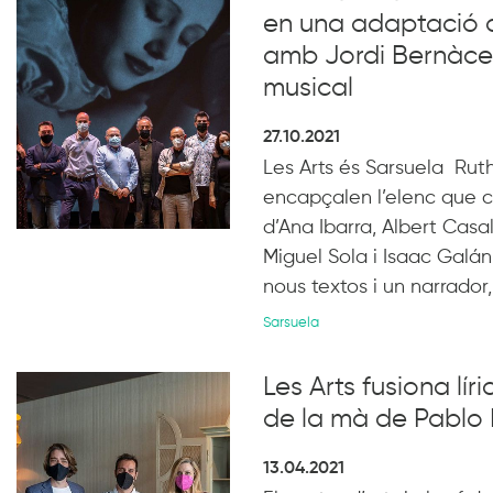
en una adaptació d
amb Jordi Bernàcer
musical
27.10.2021
Les Arts és Sarsuela Ruth 
encapçalen l’elenc que 
d’Ana Ibarra, Albert Casa
Miguel Sola i Isaac Galán
nous textos i un narrador,
Sarsuela
Les Arts fusiona lír
de la mà de Pablo 
13.04.2021