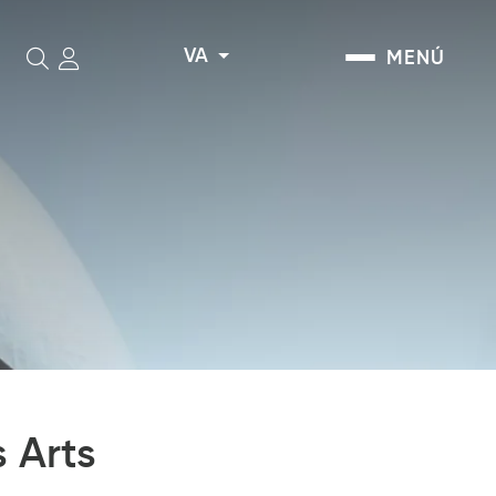
VA
MENÚ
Cerca
 Arts