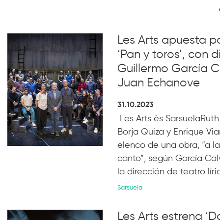
Les Arts apuesta po
‘Pan y toros’, con 
Guillermo García C
Juan Echanove
31.10.2023
Les Arts ès SarsuelaRuth 
Borja Quiza y Enrique Vi
elenco de una obra, “a la
canto”, según García Ca
la dirección de teatro líri
Sarsuela
Les Arts estrena ‘D