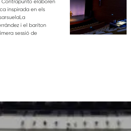
 de Contrapunto elaboren
a inspirada en els
i sarsuelaLa
rández i el baríton
rimera sessió de