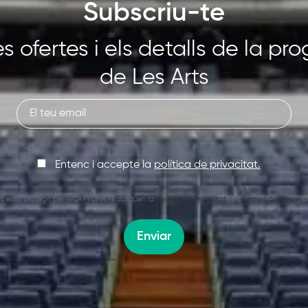
Subscriu-te
s ofertes i els detalls de la p
de Les Arts
Entenc i accepte la
política de privacitat.
oc està protegit per reCAPTCHA i s’apliquen la
Política de Privacitat
i els
Termes del Servei
d
Enviar