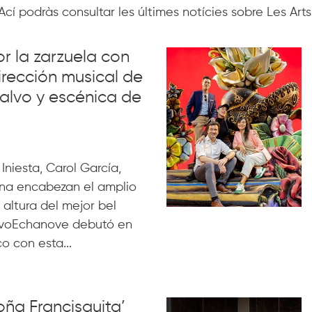
Ací podràs consultar les últimes notícies sobre Les Arts
r la zarzuela con
dirección musical de
alvo y escénica de
Iniesta, Carol García,
ana encabezan el amplio
 altura del mejor bel
lvoEchanove debutó en
co con esta...
oña Francisquita’