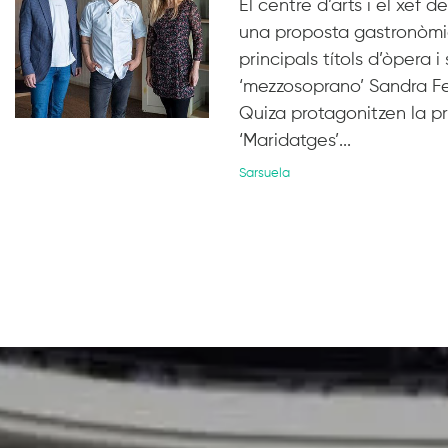
El centre d’arts i el xef
una proposta gastronòmic
principals títols d’òpera 
‘mezzosoprano’ Sandra Fer
Quiza protagonitzen la p
‘Maridatges’...
Sarsuela