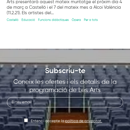
Arts presentarà aquest mateix muntatge el pròxim dia 4
de març a Castelló i el 7 del mateix mes a Alcoi València
(11.2.21). Els artistes del...
Castelló
Educació
Funcions didàctiques
Òpera
Per a tots
Subscriu-te
Coneix les ofertes i els detalls de la
programació de Les Arts
Entenc i accepte la
política de privacitat.