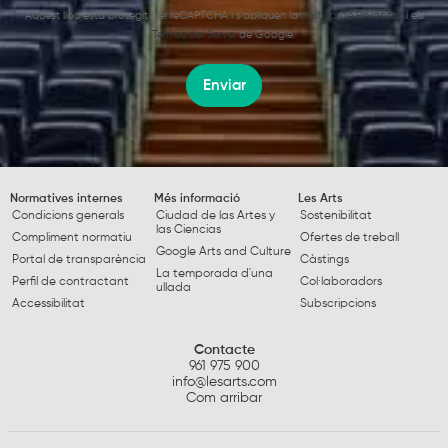
Aquest lloc està protegit per reCAPTCHA i s’apliquen la
Política de Privacitat
i els
Termes del Servei
de Google.
Enviar
Normatives internes
Més informació
Les Arts
Condicions generals
Ciudad de las Artes y
Sostenibilitat
las Ciencias
Compliment normatiu
Ofertes de treball
Google Arts and Culture
Portal de transparència
Càstings
La temporada d'una
Perfil de contractant
Col·laboradors
ullada
Accessibilitat
Subscripcions
Contacte
961 975 900
info@lesarts.com
Com arribar