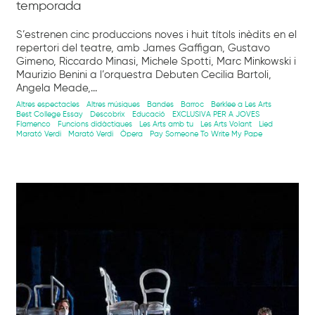
temporada
S’estrenen cinc produccions noves i huit títols inèdits en el
repertori del teatre, amb James Gaffigan, Gustavo
Gimeno, Riccardo Minasi, Michele Spotti, Marc Minkowski i
Maurizio Benini a l’orquestra Debuten Cecilia Bartoli,
Angela Meade,...
Altres espectacles
Altres músiques
Bandes
Barroc
Berklee a Les Arts
Best College Essay
Descobrix
Educació
EXCLUSIVA PER A JOVES
Flamenco
Funcions didàctiques
Les Arts amb tu
Les Arts Volant
Lied
Marató Verdi
Marató Verdi
Òpera
Pay Someone To Write My Pape