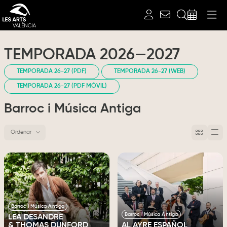
Buscar
TEMPORADA 2026—2027
TEMPORADA 26-27 (PDF)
TEMPORADA 26-27 (WEB)
TEMPORADA 26-27 (PDF MÓVIL)
Barroc i Música Antiga
Ordenar
Ordenar por
Barroc i Música Antiga
Barroc i Música Antiga
LEA DESANDRE
& THOMAS DUNFORD
AL AYRE ESPAÑOL