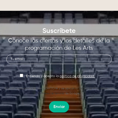
Suscríbete
Conoce las ofertas y los detalles de la
programación de Les Arts
Entiendo y acepto la
política de privacidad.
Este sitio está protegido por reCAPTCHA y se aplican la
Política de Privacidad
y los
Términos de Servicio
de Google.
Enviar