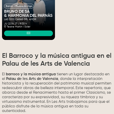
Barroc i Música Antiga
BRUNO DE SÁ
& HARMONIA DEL PARNÀS
LAS DOS CARAS DEL AMOR
JU 22.04.27
|
19:30 h
Teatre Martín i Soler
El Barroco y la música antigua en el
Palau de les Arts de Valencia
El
barroco y la música antigua
tienen un lugar destacado en
el
Palau de les Arts de Valencia
, donde la interpretación
historicista y la recuperación del patrimonio musical permiten
redescubrir obras de belleza intemporal. Este repertorio, que
abarca desde el Renacimiento hasta el primer Clasicismo, se
caracteriza por su expresividad, su riqueza tímbrica y su
virtuosismo instrumental. En Les Arts trabajamos para que el
público disfrute de la música antigua en toda su
autenticidad.