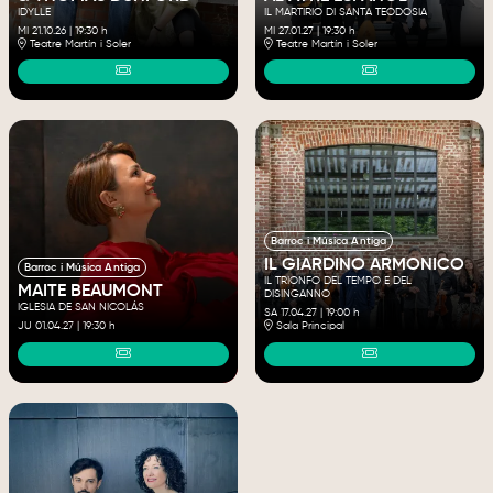
IDYLLE
IL MARTIRIO DI SANTA TEODOSIA
MI 21.10.26
|
19:30 h
MI 27.01.27
|
19:30 h
Teatre Martín i Soler
Teatre Martín i Soler
Barroc i Música Antiga
IL GIARDINO ARMONICO
Barroc i Música Antiga
IL TRIONFO DEL TEMPO E DEL
MAITE BEAUMONT
DISINGANNO
IGLESIA DE SAN NICOLÁS
SA 17.04.27
|
19:00 h
JU 01.04.27
|
19:30 h
Sala Principal