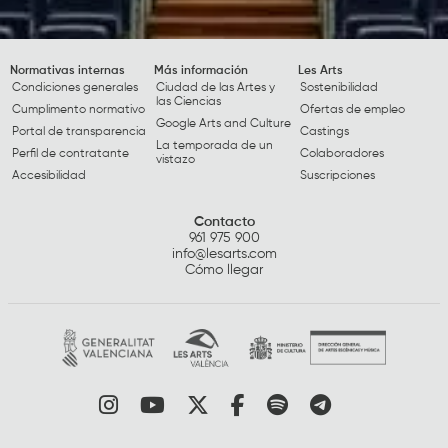
Normativas internas
Más información
Les Arts
Condiciones generales
Ciudad de las Artes y
Sostenibilidad
las Ciencias
Cumplimento normativo
Ofertas de empleo
Google Arts and Culture
Portal de transparencia
Castings
La temporada de un
Perfil de contratante
Colaboradores
vistazo
Accesibilidad
Suscripciones
Contacto
961 975 900
info@lesarts.com
Cómo llegar
Link a instagram
Link a youtube
Link a twitter
Link a facebook
Link a spotify
Link a tele